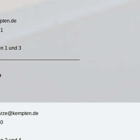
pten.de
41
en 1 und 3
_____________________________
e
warze@kempten.de
40